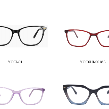
YCCI-011
YCC6HI-0018A